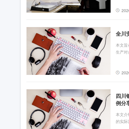
202
全川
本文旨
生产对
202
四川
例分
本文介
的实际