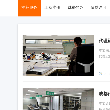
推荐服务
工商注册
财税代办
资质许可
代理
本文深
代理记
202
成都
本文介
务风险