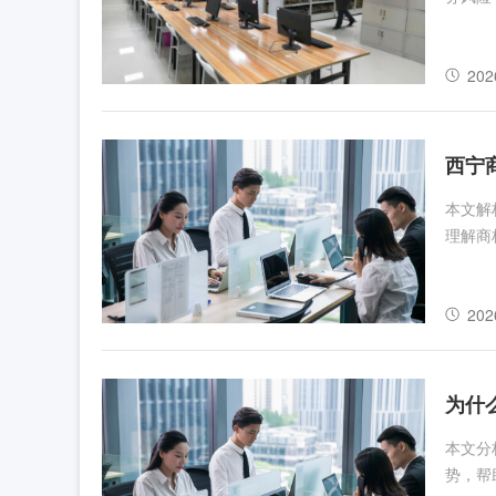
202
西宁
本文解
理解商
202
为什
本文分
势，帮