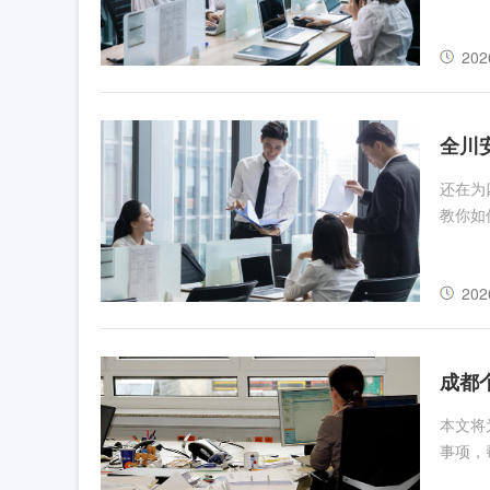
202
全川
还在为
教你如
202
成都
本文将
事项，