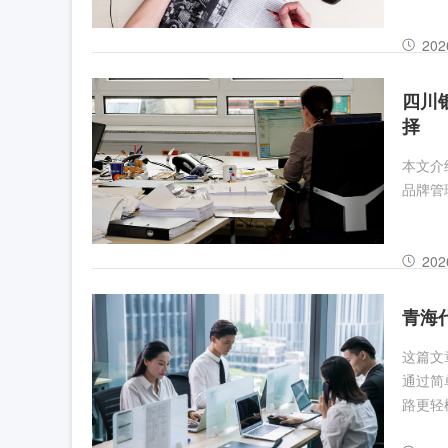
202
四川
择
本文介
品牌管
202
青海
这篇文
通过简
路更轻