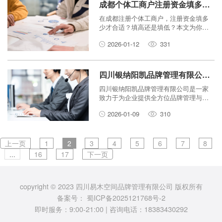
成都个体工商户注册资金填多少合适？专家建议帮你省钱又合规
在成都注册个体工商户，注册资金填多
少才合适？填高还是填低？本文为你提
供专家建议，教你如何填写注册资金，
2026-01-12
331
既省钱又合规，顺利开启创业之路。
四川银纳阳凯品牌管理有限公司怎么样？企业一站式服务解析！
四川银纳阳凯品牌管理有限公司是一家
致力于为企业提供全方位品牌管理与一
站式服务的专业机构。本文深度解析其
2026-01-09
310
服务模式与核心优势。
上一页
1
2
3
4
5
6
7
8
...
16
17
下一页
copyright © 2023 四川易木空间品牌管理有限公司 版权所有
备案号：
蜀ICP备2025121768号-2
即时服务：9:00-21:00 | 咨询电话：18383430292