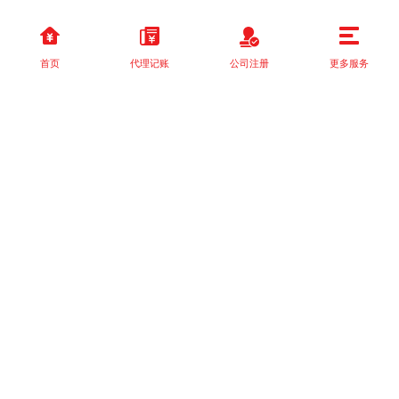
首页
代理记账
公司注册
更多服务
以上就是本站关于[助企业轻松起航]的详细介绍。 如果您还有什么疑
问或需求，请【立即咨询】客服或添加VX: XXXXXX由我们的专业
顾问免费为您解答。
相关标签：