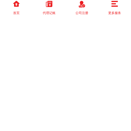
首页
代理记账
公司注册
更多服务
以上就是本站关于[青海代理记账怎么选？找这家就对了！]的详细介
绍。 如果您还有什么疑问或需求，请【立即咨询】客服或添加VX:
XXXXXX由我们的专业顾问免费为您解答。
相关标签：
税收政策
税收政策